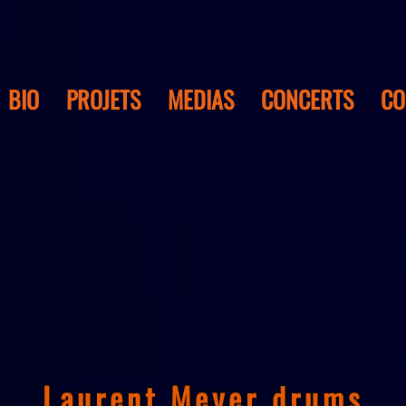
BIO
PROJETS
MEDIAS
CONCERTS
CO
L
a
u
r
e
n
t
M
e
y
e
r
d
r
u
m
s